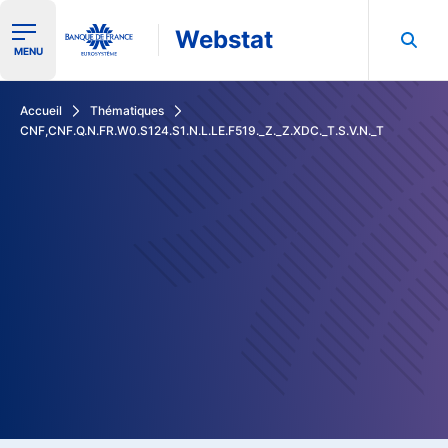
Webstat
Ouvrir le menu de navigation
MENU
Rechercher dans les données de la Banque de France
Accueil
Thématiques
CNF,CNF.Q.N.FR.W0.S124.S1.N.L.LE.F519._Z._Z.XDC._T.S.V.N._T