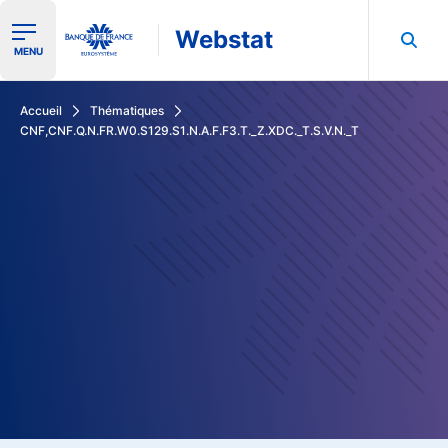
Webstat
Ouvrir le menu de navigation
MENU
Rechercher dans les données de la Banque de France
Accueil
Thématiques
CNF,CNF.Q.N.FR.W0.S129.S1.N.A.F.F3.T._Z.XDC._T.S.V.N._T