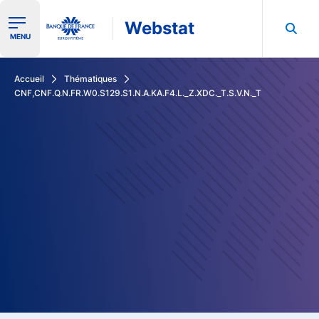
Webstat
Ouvrir le menu de navigation
MENU
Rechercher dans les données de la Banque de France
Accueil
Thématiques
CNF,CNF.Q.N.FR.W0.S129.S1.N.A.KA.F4.L._Z.XDC._T.S.V.N._T