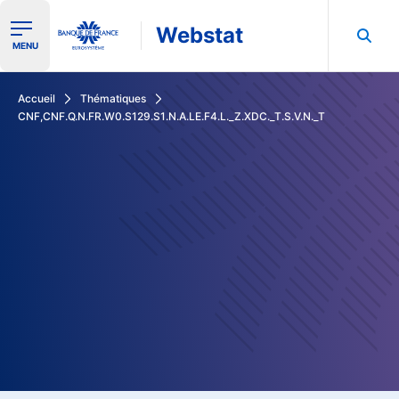
Webstat
Ouvrir le menu de navigation
MENU
Rechercher dans les données de la Banque de France
Accueil
Thématiques
CNF,CNF.Q.N.FR.W0.S129.S1.N.A.LE.F4.L._Z.XDC._T.S.V.N._T