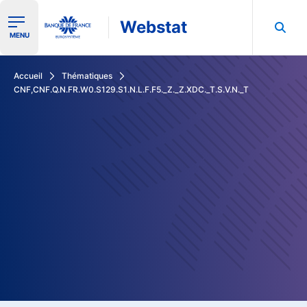
Webstat
Ouvrir le menu de navigation
MENU
Rechercher dans les données de la Banque de France
Accueil
Thématiques
CNF,CNF.Q.N.FR.W0.S129.S1.N.L.F.F5._Z._Z.XDC._T.S.V.N._T