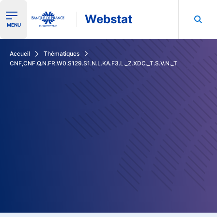
Webstat
Ouvrir le menu de navigation
MENU
Rechercher dans les données de la Banque de France
Accueil
Thématiques
CNF,CNF.Q.N.FR.W0.S129.S1.N.L.KA.F3.L._Z.XDC._T.S.V.N._T