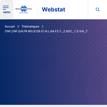
Webstat
Ouvrir le menu de navigation
MENU
Rechercher dans les données de la Banque de France
Accueil
Thématiques
CNF,CNF.Q.N.FR.W0.S129.S1.N.L.KA.F3.T._Z.XDC._T.S.V.N._T