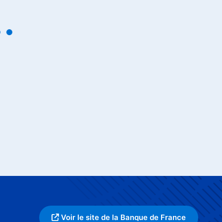
Voir le site de la Banque de France