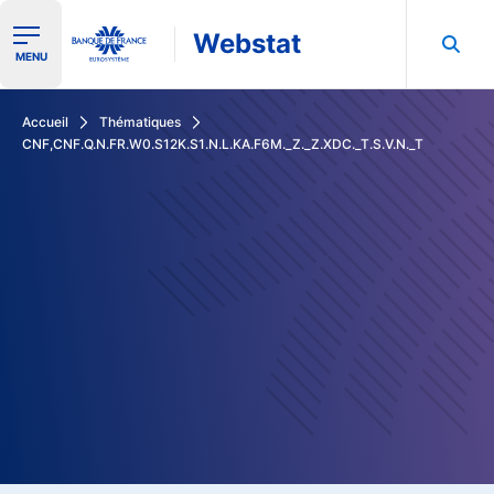
Webstat
Ouvrir le menu de navigation
MENU
Rechercher dans les données de la Banque de France
Accueil
Thématiques
CNF,CNF.Q.N.FR.W0.S12K.S1.N.L.KA.F6M._Z._Z.XDC._T.S.V.N._T