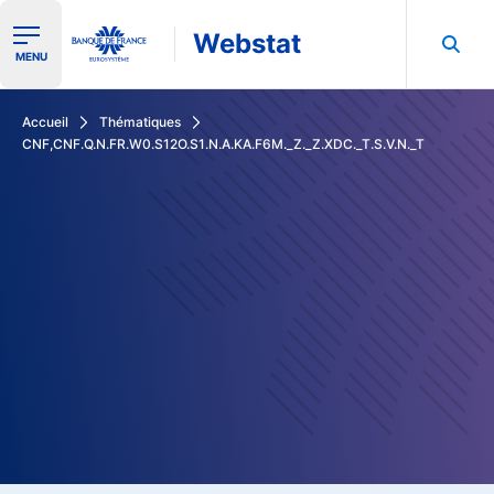
Webstat
Ouvrir le menu de navigation
MENU
Rechercher dans les données de la Banque de France
Accueil
Thématiques
CNF,CNF.Q.N.FR.W0.S12O.S1.N.A.KA.F6M._Z._Z.XDC._T.S.V.N._T