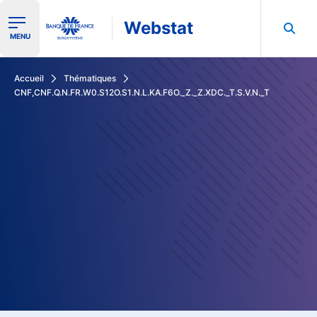
Webstat
Ouvrir le menu de navigation
MENU
Rechercher dans les données de la Banque de France
Accueil
Thématiques
CNF,CNF.Q.N.FR.W0.S12O.S1.N.L.KA.F6O._Z._Z.XDC._T.S.V.N._T