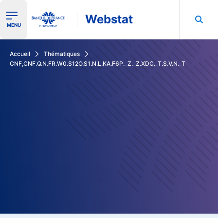
Webstat
Ouvrir le menu de navigation
MENU
Rechercher dans les données de la Banque de France
Accueil
Thématiques
CNF,CNF.Q.N.FR.W0.S12O.S1.N.L.KA.F6P._Z._Z.XDC._T.S.V.N._T