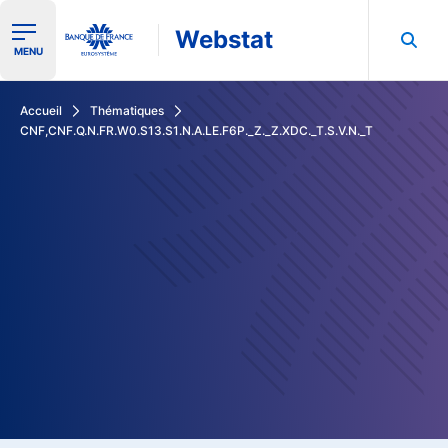
Webstat
Ouvrir le menu de navigation
MENU
Rechercher dans les données de la Banque de France
Accueil
Thématiques
CNF,CNF.Q.N.FR.W0.S13.S1.N.A.LE.F6P._Z._Z.XDC._T.S.V.N._T