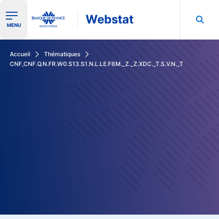
Webstat
Ouvrir le menu de navigation
MENU
Rechercher dans les données de la Banque de France
Accueil
Thématiques
CNF,CNF.Q.N.FR.W0.S13.S1.N.L.LE.F6M._Z._Z.XDC._T.S.V.N._T