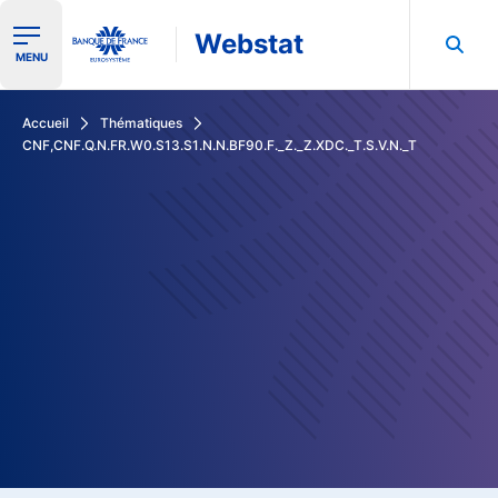
Webstat
Ouvrir le menu de navigation
MENU
Rechercher dans les données de la Banque de France
Accueil
Thématiques
CNF,CNF.Q.N.FR.W0.S13.S1.N.N.BF90.F._Z._Z.XDC._T.S.V.N._T