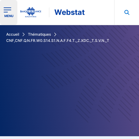
Webstat
Ouvrir le menu de navigation
MENU
Rechercher dans les données de la Banque de France
Accueil
Thématiques
CNF,CNF.Q.N.FR.W0.S14.S1.N.A.F.F4.T._Z.XDC._T.S.V.N._T