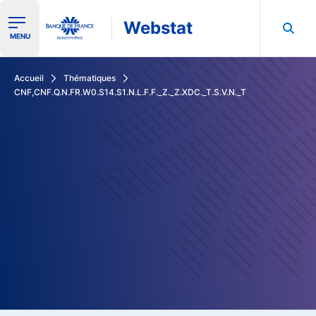
Webstat
Ouvrir le menu de navigation
MENU
Rechercher dans les données de la Banque de France
Accueil
Thématiques
CNF,CNF.Q.N.FR.W0.S14.S1.N.L.F.F._Z._Z.XDC._T.S.V.N._T