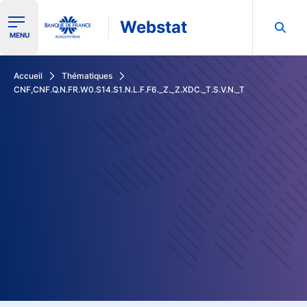
Webstat
Ouvrir le menu de navigation
MENU
Rechercher dans les données de la Banque de France
Accueil
Thématiques
CNF,CNF.Q.N.FR.W0.S14.S1.N.L.F.F6._Z._Z.XDC._T.S.V.N._T