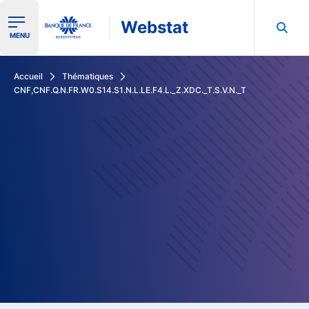
Webstat
Ouvrir le menu de navigation
MENU
Rechercher dans les données de la Banque de France
Accueil
Thématiques
CNF,CNF.Q.N.FR.W0.S14.S1.N.L.LE.F4.L._Z.XDC._T.S.V.N._T