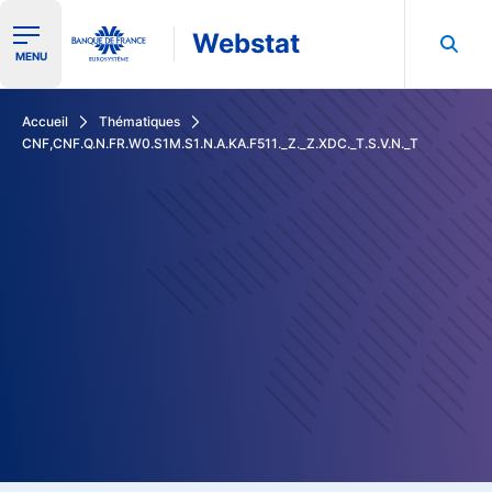
Webstat
Ouvrir le menu de navigation
MENU
Rechercher dans les données de la Banque de France
Accueil
Thématiques
CNF,CNF.Q.N.FR.W0.S1M.S1.N.A.KA.F511._Z._Z.XDC._T.S.V.N._T