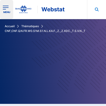
Webstat
Ouvrir le menu de navigation
MENU
Rechercher dans les données de la Banque de France
Accueil
Thématiques
CNF,CNF.Q.N.FR.W0.S1M.S1.N.L.KA.F._Z._Z.XDC._T.S.V.N._T