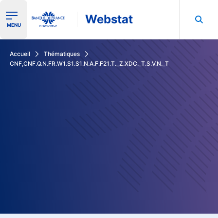
Webstat
Ouvrir le menu de navigation
MENU
Rechercher dans les données de la Banque de France
Accueil
Thématiques
CNF,CNF.Q.N.FR.W1.S1.S1.N.A.F.F21.T._Z.XDC._T.S.V.N._T