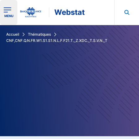
Webstat
Ouvrir le menu de navigation
MENU
Rechercher dans les données de la Banque de France
Accueil
Thématiques
CNF,CNF.Q.N.FR.W1.S1.S1.N.L.F.F21.T._Z.XDC._T.S.V.N._T