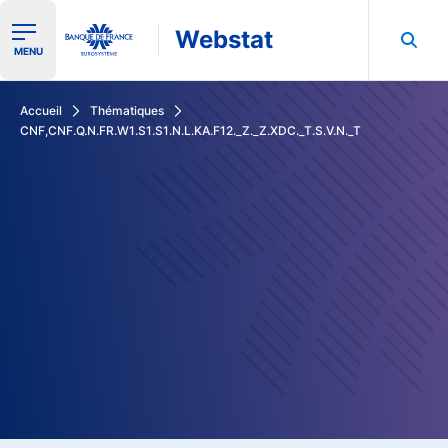
Webstat
Ouvrir le menu de navigation
MENU
Rechercher dans les données de la Banque de France
Accueil
Thématiques
CNF,CNF.Q.N.FR.W1.S1.S1.N.L.KA.F12._Z._Z.XDC._T.S.V.N._T