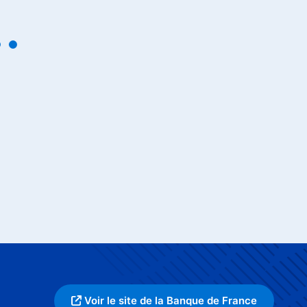
Voir le site de la Banque de France