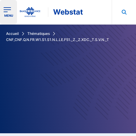
Webstat
Ouvrir le menu de navigation
MENU
Rechercher dans les données de la Banque de France
Accueil
Thématiques
CNF,CNF.Q.N.FR.W1.S1.S1.N.L.LE.F51._Z._Z.XDC._T.S.V.N._T