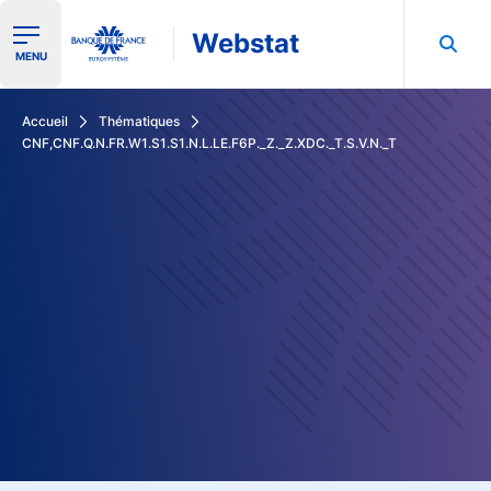
Webstat
Ouvrir le menu de navigation
MENU
Rechercher dans les données de la Banque de France
Accueil
Thématiques
CNF,CNF.Q.N.FR.W1.S1.S1.N.L.LE.F6P._Z._Z.XDC._T.S.V.N._T