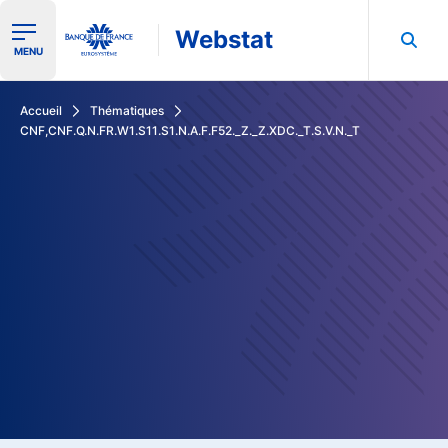
Webstat
Ouvrir le menu de navigation
MENU
Rechercher dans les données de la Banque de France
Accueil
Thématiques
CNF,CNF.Q.N.FR.W1.S11.S1.N.A.F.F52._Z._Z.XDC._T.S.V.N._T