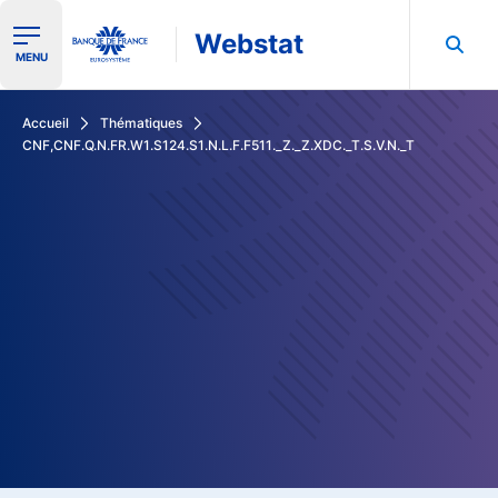
Webstat
Ouvrir le menu de navigation
MENU
Rechercher dans les données de la Banque de France
Accueil
Thématiques
CNF,CNF.Q.N.FR.W1.S124.S1.N.L.F.F511._Z._Z.XDC._T.S.V.N._T