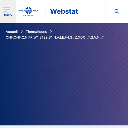
Webstat
Ouvrir le menu de navigation
MENU
Rechercher dans les données de la Banque de France
Accueil
Thématiques
CNF,CNF.Q.N.FR.W1.S129.S1.N.A.LE.F4.S._Z.XDC._T.S.V.N._T