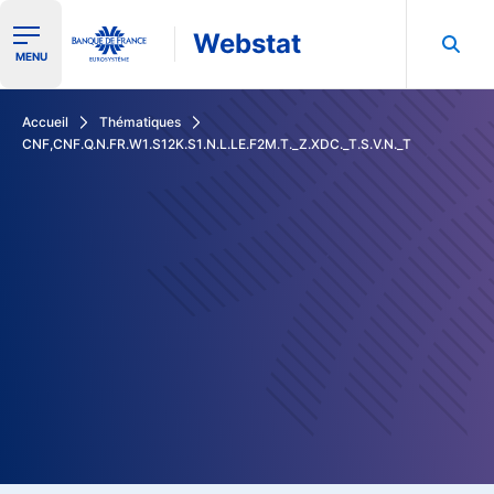
Webstat
Ouvrir le menu de navigation
MENU
Rechercher dans les données de la Banque de France
Accueil
Thématiques
CNF,CNF.Q.N.FR.W1.S12K.S1.N.L.LE.F2M.T._Z.XDC._T.S.V.N._T