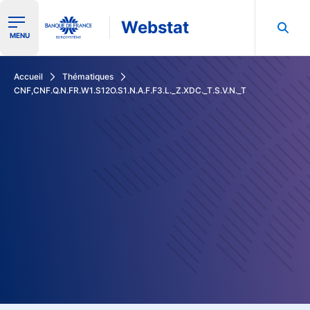
Webstat
Ouvrir le menu de navigation
MENU
Rechercher dans les données de la Banque de France
Accueil
Thématiques
CNF,CNF.Q.N.FR.W1.S12O.S1.N.A.F.F3.L._Z.XDC._T.S.V.N._T