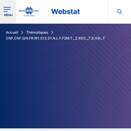
Webstat
Ouvrir le menu de navigation
MENU
Rechercher dans les données de la Banque de France
Accueil
Thématiques
CNF,CNF.Q.N.FR.W1.S13.S1.N.L.F.F2M.T._Z.XDC._T.S.V.N._T