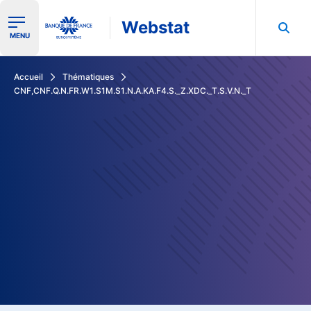
Webstat
Ouvrir le menu de navigation
MENU
Rechercher dans les données de la Banque de France
Accueil
Thématiques
CNF,CNF.Q.N.FR.W1.S1M.S1.N.A.KA.F4.S._Z.XDC._T.S.V.N._T