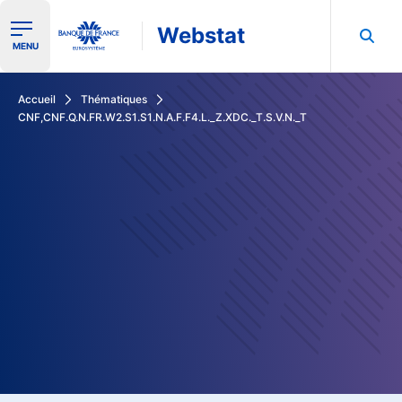
Webstat
Ouvrir le menu de navigation
MENU
Rechercher dans les données de la Banque de France
Accueil
Thématiques
CNF,CNF.Q.N.FR.W2.S1.S1.N.A.F.F4.L._Z.XDC._T.S.V.N._T