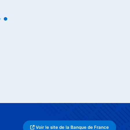
Voir le site de la Banque de France