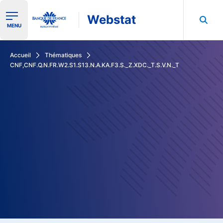
Webstat
Ouvrir le menu de navigation
MENU
Rechercher dans les données de la Banque de France
Accueil
Thématiques
CNF,CNF.Q.N.FR.W2.S1.S13.N.A.KA.F3.S._Z.XDC._T.S.V.N._T