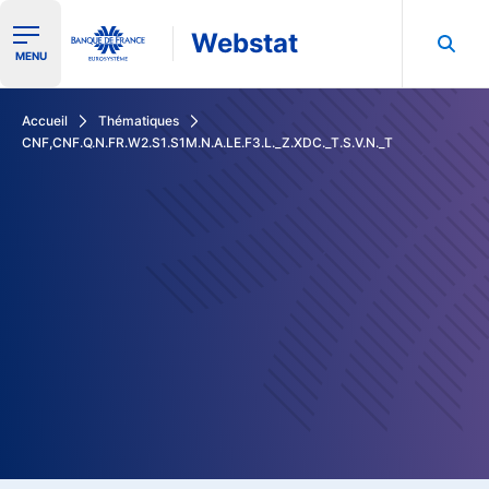
Webstat
Ouvrir le menu de navigation
MENU
Rechercher dans les données de la Banque de France
Accueil
Thématiques
CNF,CNF.Q.N.FR.W2.S1.S1M.N.A.LE.F3.L._Z.XDC._T.S.V.N._T