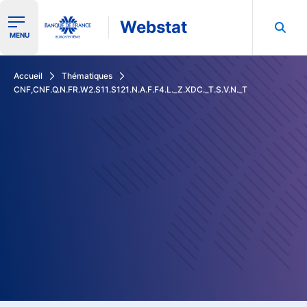
Webstat
Ouvrir le menu de navigation
MENU
Rechercher dans les données de la Banque de France
Accueil
Thématiques
CNF,CNF.Q.N.FR.W2.S11.S121.N.A.F.F4.L._Z.XDC._T.S.V.N._T