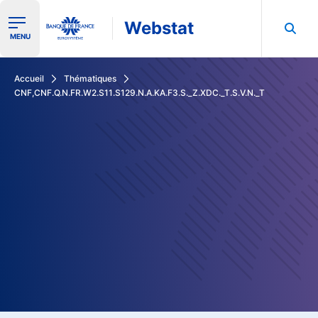
Webstat
Ouvrir le menu de navigation
MENU
Rechercher dans les données de la Banque de France
Accueil
Thématiques
CNF,CNF.Q.N.FR.W2.S11.S129.N.A.KA.F3.S._Z.XDC._T.S.V.N._T