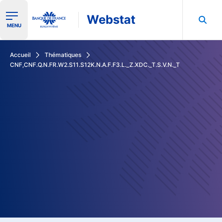
Webstat
Ouvrir le menu de navigation
MENU
Rechercher dans les données de la Banque de France
Accueil
Thématiques
CNF,CNF.Q.N.FR.W2.S11.S12K.N.A.F.F3.L._Z.XDC._T.S.V.N._T