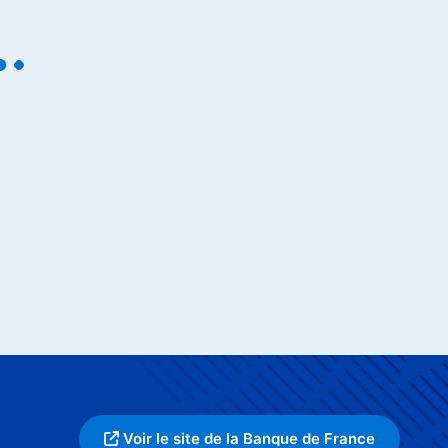
Voir le site de la Banque de France