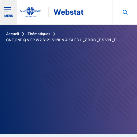
Webstat
Ouvrir le menu de navigation
MENU
Rechercher dans les données de la Banque de France
Accueil
Thématiques
CNF,CNF.Q.N.FR.W2.S121.S12K.N.A.KA.F3.L._Z.XDC._T.S.V.N._T