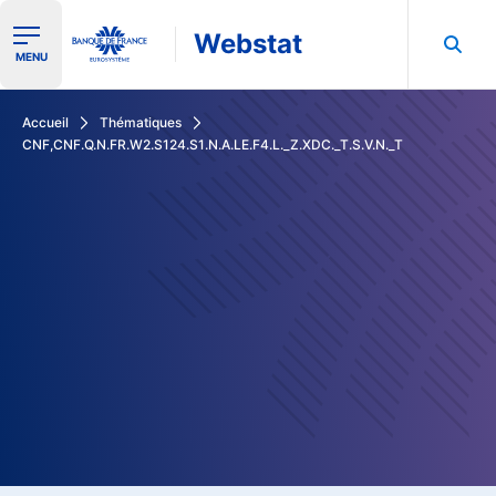
Webstat
Ouvrir le menu de navigation
MENU
Rechercher dans les données de la Banque de France
Accueil
Thématiques
CNF,CNF.Q.N.FR.W2.S124.S1.N.A.LE.F4.L._Z.XDC._T.S.V.N._T