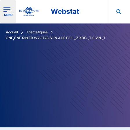
Webstat
Ouvrir le menu de navigation
MENU
Rechercher dans les données de la Banque de France
Accueil
Thématiques
CNF,CNF.Q.N.FR.W2.S128.S1.N.A.LE.F3.L._Z.XDC._T.S.V.N._T