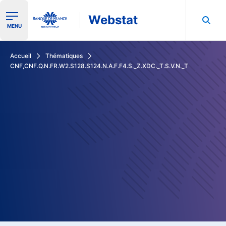
Webstat
Ouvrir le menu de navigation
MENU
Rechercher dans les données de la Banque de France
Accueil
Thématiques
CNF,CNF.Q.N.FR.W2.S128.S124.N.A.F.F4.S._Z.XDC._T.S.V.N._T