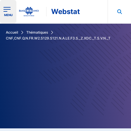
Webstat
Ouvrir le menu de navigation
MENU
Rechercher dans les données de la Banque de France
Accueil
Thématiques
CNF,CNF.Q.N.FR.W2.S129.S121.N.A.LE.F3.S._Z.XDC._T.S.V.N._T