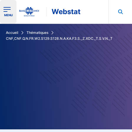
Webstat
Ouvrir le menu de navigation
MENU
Rechercher dans les données de la Banque de France
Accueil
Thématiques
CNF,CNF.Q.N.FR.W2.S129.S128.N.A.KA.F3.S._Z.XDC._T.S.V.N._T