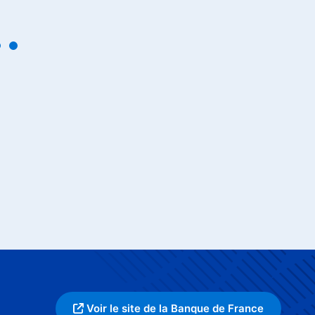
Voir le site de la Banque de France