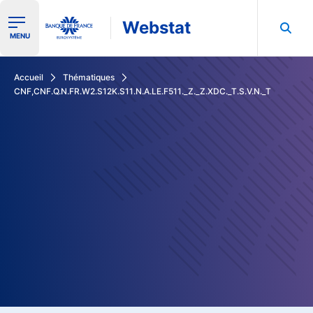
Webstat
Ouvrir le menu de navigation
MENU
Rechercher dans les données de la Banque de France
Accueil
Thématiques
CNF,CNF.Q.N.FR.W2.S12K.S11.N.A.LE.F511._Z._Z.XDC._T.S.V.N._T